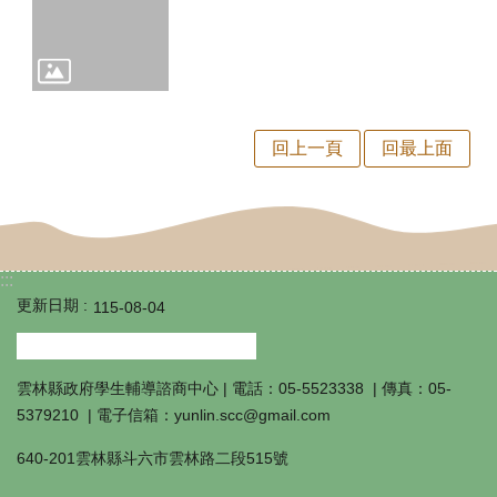
輔
導
轉
銜
回上一頁
回最上面
資
源
連
結
:::
更新日期
115-08-04
教
師
心
雲林縣政府學生輔導諮商中心 | 電話：05-5523338 | 傳真：05-
5379210 | 電子信箱：yunlin.scc@gmail.com
理
640-201雲林縣斗六市雲林路二段515號
健