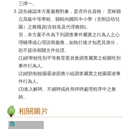
商
三擇一。
請先確認本方案服務對象，是否符合資格：
雲林縣
中
立高級中等學校、縣轄內國民中小學（含附設幼兒
心
園）之教職員(含校長及代理教師)。
輔
另，本方案不作為下列調查事件屬實之行為人之心
導
理輔導或心理諮商服務，如執行後才知悉其身分，
恕不提供相關文件佐證。
工
(1)經學校性別平等教育委員會調查屬實之校園性別
作
事件行為人。
成
(2)經防制校園霸凌因應小組調查屬實之校園霸凌事
果
件行為人。
(3)進入解聘、不續聘或終局停聘處理程序中之教
填
師。
報
相關圖片
學
生