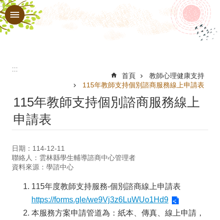
:::
跳到主要內容區塊
進
階
搜
尋
:::
業
首頁
教師心理健康支持
115年教師支持個別諮商服務線上申請表
務
115年教師支持個別諮商服務線上
內
申請表
容
學
日期：114-12-11
生
聯絡人：雲林縣學生輔導諮商中心管理者
資料來源：學諮中心
輔
115年度教師支持服務-個別諮商線上申請表
導
https://forms.gle/we9Vj3z6LuWUo1Hd9
諮
本服務方案申請管道為：紙本、傳真、線上申請，