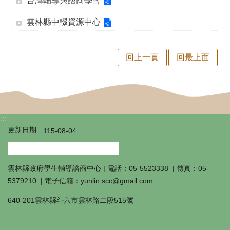
台灣輔導與諮商學會
商
雲林縣中輟資源中心
中
心
回上一頁
回最上面
輔
導
工
作
:::
成
更新日期
115-08-04
果
填
雲林縣政府學生輔導諮商中心 | 電話：05-5523338 | 傳真：05-
報
5379210 | 電子信箱：yunlin.scc@gmail.com
學
640-201雲林縣斗六市雲林路二段515號
生