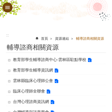
:::
跳到主要內容區塊
進
階
搜
尋
:::
業
首頁
資源連結
輔導諮商相關資源
輔導諮商相關資源
務
內
教育部學生輔導諮商中心-雲林區駐點學校
容
教育部學生輔導資訊網
學
生
雲林縣臨床心理師公會
輔
臨床心理師全聯會
導
台灣心理諮商資訊網
諮