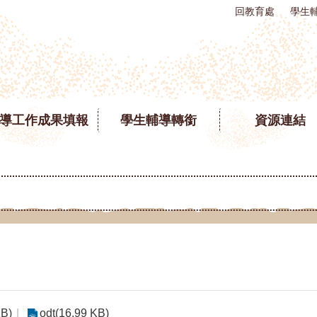
回教育處
學生
導工作成果填報
學生輔導轉銜
資源連結
KB)
odt(16.99 KB)