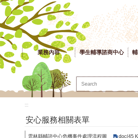
:::
跳到主要內容區塊
業務內容
學生輔導諮商中心
輔
:::
安心服務相關表單
雲林縣輔諮中心危機事件處理流程圖
doc(45 