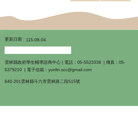
商
中
心
:::
輔
更新日期
115-08-04
導
工
雲林縣政府學生輔導諮商中心 | 電話：05-5523338 | 傳真：05-
作
5379210 | 電子信箱：yunlin.scc@gmail.com
成
640-201雲林縣斗六市雲林路二段515號
果
填
報
學
生