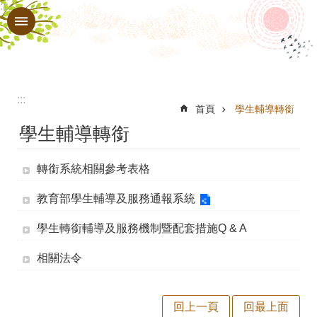
:::
跳到主要內容區塊
進
階
搜
尋
:::
業
首頁
學生輔導轉銜
學生輔導轉銜
務
內
轉銜系統相關參考表格
容
教育部學生輔導及服務通報系統
學
生
學生轉銜輔導及服務機制暨配套措施Q & A
輔
相關法令
導
諮
回上一頁
回最上面